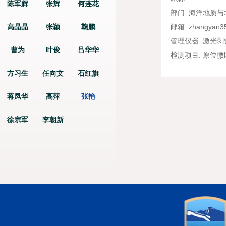
陈军辉
张辉
何连花
部门:
海洋地质与
高晶晶
张颖
鞠鹏
邮箱:
zhangyan35
管理仪器:
激光剥
曹为
叶俊
吕华华
检测项目:
原位微
方习生
任向文
石红旗
蒋凤华
高萍
张艳
徐宗军
李朝新