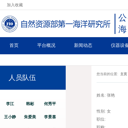
加入收藏
公
首页
平台概况
新闻动态
仪器设
您当前的位置:
主页
人员队伍
姓名:
张艳
李江
韩彬
何秀平
性别:
女
王小静
朱爱美
李景喜
职位:
职称: